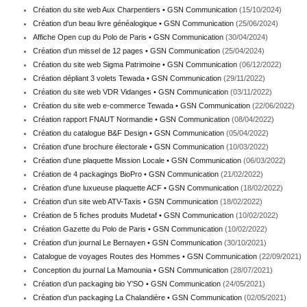
Création du site web Aux Charpentiers • GSN Communication
(15/10/2024)
Création d'un beau livre généalogique • GSN Communication
(25/06/2024)
Affiche Open cup du Polo de Paris • GSN Communication
(30/04/2024)
Création d'un missel de 12 pages • GSN Communication
(25/04/2024)
Création du site web Sigma Patrimoine • GSN Communication
(06/12/2022)
Création dépliant 3 volets Tewada • GSN Communication
(29/11/2022)
Création du site web VDR Vidanges • GSN Communication
(03/11/2022)
Création du site web e-commerce Tewada • GSN Communication
(22/06/2022)
Création rapport FNAUT Normandie • GSN Communication
(08/04/2022)
Création du catalogue B&F Design • GSN Communication
(05/04/2022)
Création d'une brochure électorale • GSN Communication
(10/03/2022)
Création d'une plaquette Mission Locale • GSN Communication
(06/03/2022)
Création de 4 packagings BioPro • GSN Communication
(21/02/2022)
Création d'une luxueuse plaquette ACF • GSN Communication
(18/02/2022)
Création d'un site web ATV-Taxis • GSN Communication
(18/02/2022)
Création de 5 fiches produits Mudetaf • GSN Communication
(10/02/2022)
Création Gazette du Polo de Paris • GSN Communication
(10/02/2022)
Création d'un journal Le Bernayen • GSN Communication
(30/10/2021)
Catalogue de voyages Routes des Hommes • GSN Communication
(22/09/2021)
Conception du journal La Mamounia • GSN Communication
(28/07/2021)
Création d’un packaging bio Y’SO • GSN Communication
(24/05/2021)
Création d'un packaging La Chalandière • GSN Communication
(02/05/2021)