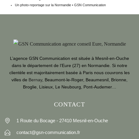
Un photo-reportage sur la Normandie • GSN Communication
L’agence GSN Communication est située à Mesnil-en-Ouche
dans le département de l’Eure (27) en Normandie. Si notre
clientèle est majoritairement basée à Paris nous couvrons les
villes de
Bernay
, Beaumont-le-Roger, Beaumesnil, Brionne,
Broglie, Lisieux, Le Neubourg, Pont-Audemer…
CONTACT
1 Route du Bocage - 27410 Mesnil-en-Ouche
contact@gsn-communication.fr