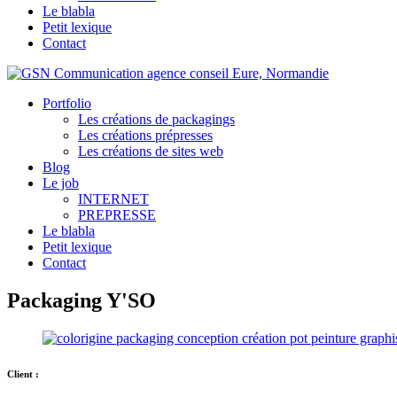
Le blabla
Petit lexique
Contact
Portfolio
Les créations de packagings
Les créations prépresses
Les créations de sites web
Blog
Le job
INTERNET
PREPRESSE
Le blabla
Petit lexique
Contact
Packaging Y'SO
Client :