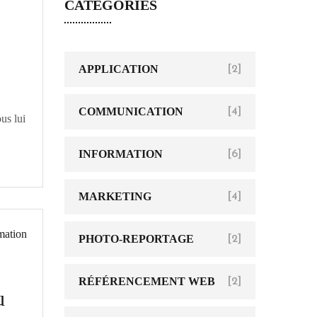
CATÉGORIES
APPLICATION
[2]
COMMUNICATION
[4]
us lui
INFORMATION
[6]
MARKETING
[4]
PHOTO-REPORTAGE
[2]
RÉFÉRENCEMENT WEB
[2]
u