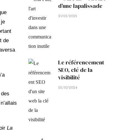
d’une lapalissade
que
21/03/2025
 je
rtant
t de
raversa
Le référencement
SEO, clé de la
n’a
visibilité
25/10/2024
e des
n’allais
soir
La