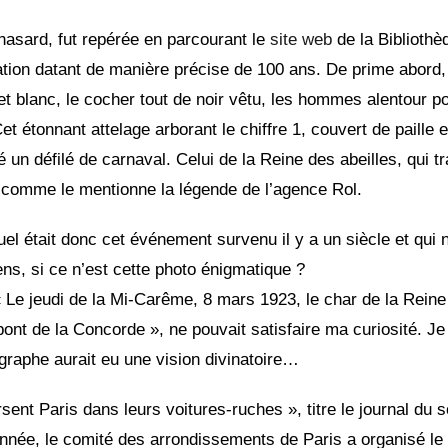
hasard, fut repérée en parcourant le
site web
de la Bibliothè
ration datant de manière précise de 100 ans. De prime abord,
et blanc, le cocher tout de noir vêtu, les hommes alentour po
 étonnant attelage arborant le chiffre 1, couvert de paille e
té un défilé de carnaval. Celui de la Reine des abeilles, qui t
 comme le mentionne la légende de l’agence Rol.
el était donc cet événement survenu il y a un siècle et qui 
ns, si ce n’est cette photo énigmatique ?
« Le jeudi de la Mi-Carême, 8 mars 1923, le char de la Rein
nt de la Concorde », ne pouvait satisfaire ma curiosité. Je 
tographe aurait eu une vision divinatoire…
sent Paris dans leurs voitures-ruches », titre le journal du 
née, le comité des arrondissements de Paris a organisé le