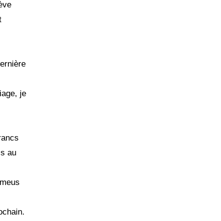
iève
t
dernière
iage, je
francs
is au
 émeus
ochain.