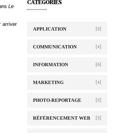
CATÉGORIES
dans
Le
 arriver
APPLICATION
[2]
COMMUNICATION
[4]
INFORMATION
[6]
MARKETING
[4]
PHOTO-REPORTAGE
[2]
RÉFÉRENCEMENT WEB
[2]