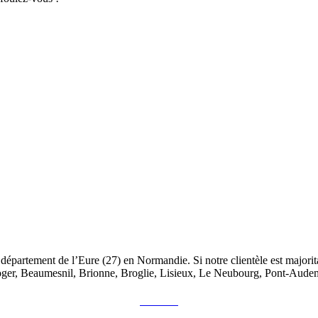
artement de l’Eure (27) en Normandie. Si notre clientèle est majorita
oger, Beaumesnil, Brionne, Broglie, Lisieux, Le Neubourg, Pont-Aud
CONTACT