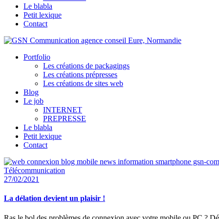
Le blabla
Petit lexique
Contact
Portfolio
Les créations de packagings
Les créations prépresses
Les créations de sites web
Blog
Le job
INTERNET
PREPRESSE
Le blabla
Petit lexique
Contact
Télécommunication
27/02/2021
La délation devient un plaisir !
Ras le bol des problèmes de connexion avec votre mobile ou PC ? Dé