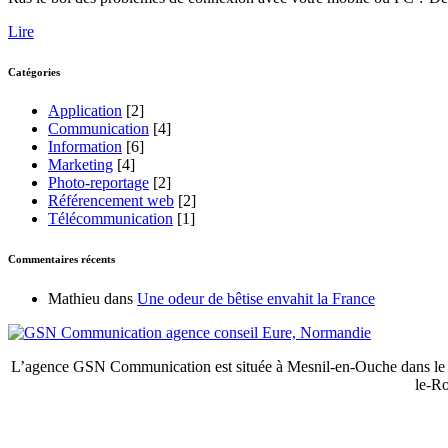
Lire
Catégories
Application
[2]
Communication
[4]
Information
[6]
Marketing
[4]
Photo-reportage
[2]
Référencement web
[2]
Télécommunication
[1]
Commentaires récents
Mathieu
dans
Une odeur de bêtise envahit la France
L’agence GSN Communication est située à Mesnil-en-Ouche dans le dép
le-R