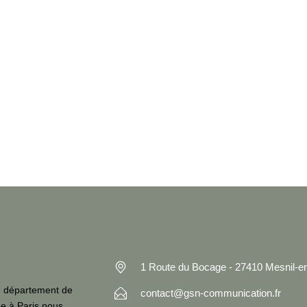
1 Route du Bocage - 27410 Mesnil-
e département de
contact@gsn-communication.fr
ée à Paris nous