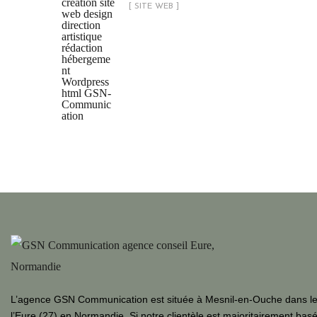
[ SITE WEB ]
L’agence GSN Communication est située à Mesnil-en-Ouche dans l
l’Eure (27) en Normandie. Si notre clientèle est majoritairement bas