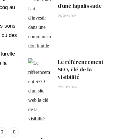
d’une lapalissade
 coq au
21/03/2025
es sons
r ou des
turelle
Le référencement
 la
SEO, clé de la
visibilité
25/10/2024