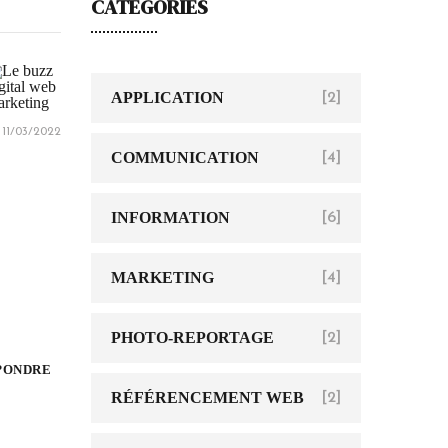
CATÉGORIES
APPLICATION
[2]
11/03/2022
COMMUNICATION
[4]
INFORMATION
[6]
MARKETING
[4]
PHOTO-REPORTAGE
[2]
PONDRE
RÉFÉRENCEMENT WEB
[2]