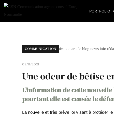
PORTFOLIO
COMMUNICATION
02/11/2021
Une odeur de bêtise e
L’information de cette nouvelle l
pourtant elle est censée le dé
La nouvelle et très brève loi visant à protéger