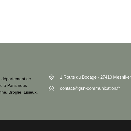
1 Route du Bocage - 27410 Mesnil-
e département de
ée à Paris nous
contact@gsn-communication.fr
ne, Broglie, Lisieux,