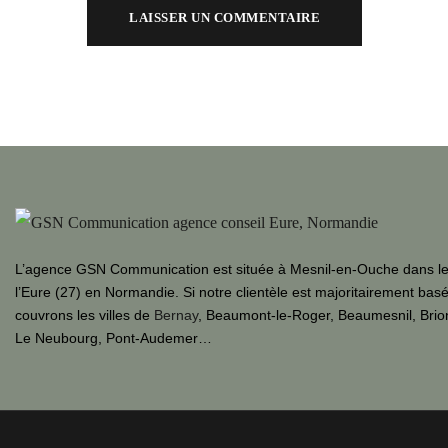
L’agence GSN Communication est située à Mesnil-en-Ouche dans l
l’Eure (27) en Normandie. Si notre clientèle est majoritairement bas
couvrons les villes de
Bernay
, Beaumont-le-Roger, Beaumesnil, Brion
Le Neubourg, Pont-Audemer…